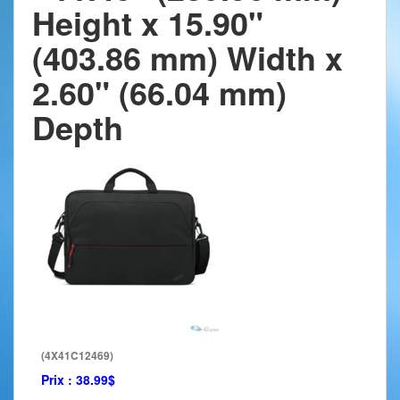
Height x 15.90"
(403.86 mm) Width x
2.60" (66.04 mm)
Depth
(4X41C12469)
Prix :
38.99$