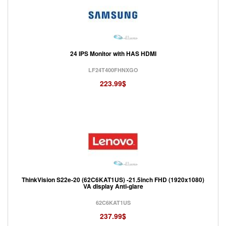
24 IPS Monitor with HAS HDMI
LF24T400FHNXGO
223.99$
ThinkVision S22e-20 (62C6KAT1US) -21.5inch FHD (1920x1080)
VA display Anti-glare
62C6KAT1US
237.99$