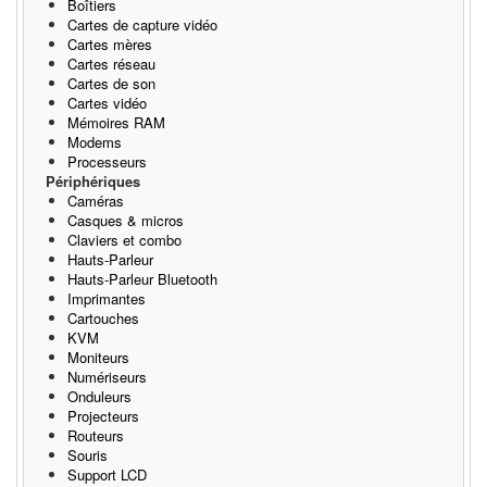
Boîtiers
Cartes de capture vidéo
Cartes mères
Cartes réseau
Cartes de son
Cartes vidéo
Mémoires RAM
Modems
Processeurs
Périphériques
Caméras
Casques & micros
Claviers et combo
Hauts-Parleur
Hauts-Parleur Bluetooth
Imprimantes
Cartouches
KVM
Moniteurs
Numériseurs
Onduleurs
Projecteurs
Routeurs
Souris
Support LCD