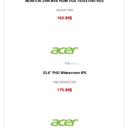
MONITOR 24IN MVA HDMI VGA 1920X1080 RES
VA2447-MH
163.99$
23.8" FHD Widescreen IPS
UM.QR2AA.002
175.99$