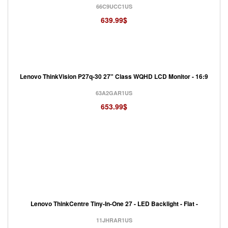
66C9UCC1US
639.99$
Lenovo ThinkVision P27q-30 27" Class WQHD LCD Monitor - 16:9
63A2GAR1US
653.99$
Lenovo ThinkCentre Tiny-In-One 27 - LED Backlight - Flat -
11JHRAR1US