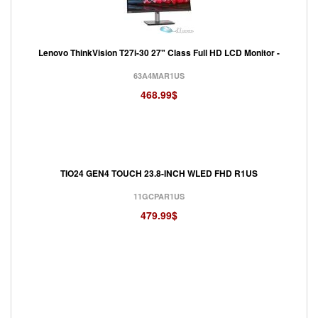
Lenovo ThinkVision T27i-30 27" Class Full HD LCD Monitor -
63A4MAR1US
468.99$
TIO24 GEN4 TOUCH 23.8-INCH WLED FHD R1US
11GCPAR1US
479.99$