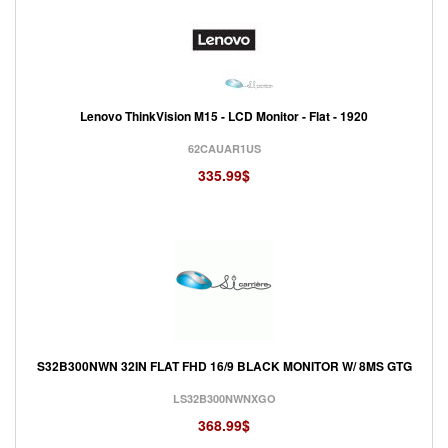
Lenovo ThinkVision M15 - LCD Monitor - Flat - 1920
62CAUAR1US
335.99$
S32B300NWN 32IN FLAT FHD 16/9 BLACK MONITOR W/ 8MS GTG
LS32B300NWNXGO
368.99$