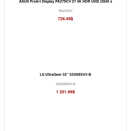
ASUS ProArt Display PA279CV 27 4K HDR UHD (3840 x
PA279CV
726.99$
LG UltraGear 32" 32GS95UV-B
32GS95UV-B
1 201.99$