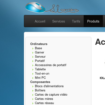
Accueil
Services
Tarifs
Produits
Ac
Ordinateurs
Base
Gamer
Serveur
Portatif
Accessoires de portatif
Tablette
Tout-en-un
Mini PC
IOL
Composantes
Blocs d'alimentations
Boîtiers
Cartes de capture vidéo
Cartes mères
Cartes réseau