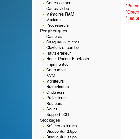
Cartes de son
*Paime
Cartes vidéo
*Obten
Mémoires RAM
*Les p
Modems
Processeurs
Périphériques
Caméras
Casques & micros
Claviers et combo
Hauts-Parleur
Hauts-Parleur Bluetooth
Imprimantes
Cartouches
KVM
Moniteurs
Numériseurs
Onduleurs
Projecteurs
Routeurs
Souris
Support LCD
Stockages
Boîtiers externes
Disque dur 2.5po
Disque dur 3.5po