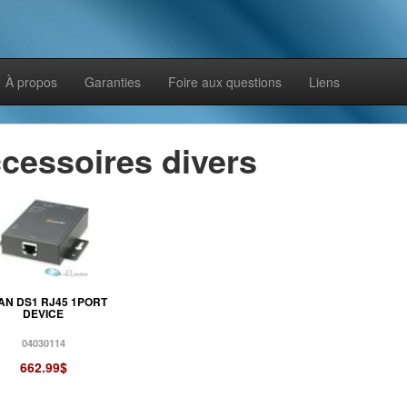
À propos
Garanties
Foire aux questions
Liens
cessoires divers
AN DS1 RJ45 1PORT
DEVICE
04030114
662.99$