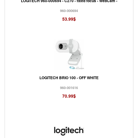
LOGITECH 960-000694 - C270 - fixed focus - WebCam -
960-000694
53.99$
LOGITECH BRIO 100 - OFF WHITE
960-001616
70.99$