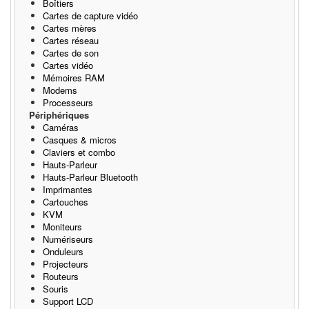
Boîtiers
Cartes de capture vidéo
Cartes mères
Cartes réseau
Cartes de son
Cartes vidéo
Mémoires RAM
Modems
Processeurs
Périphériques
Caméras
Casques & micros
Claviers et combo
Hauts-Parleur
Hauts-Parleur Bluetooth
Imprimantes
Cartouches
KVM
Moniteurs
Numériseurs
Onduleurs
Projecteurs
Routeurs
Souris
Support LCD