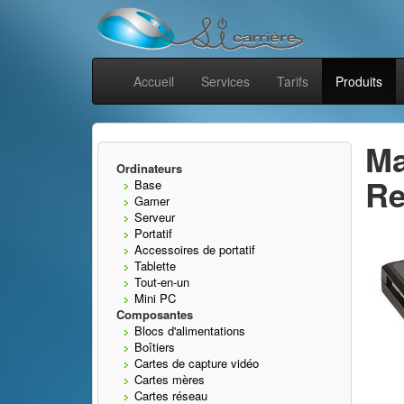
Accueil
Services
Tarifs
Produits
Ma
Ordinateurs
Re
Base
Gamer
Serveur
Portatif
Accessoires de portatif
Tablette
Tout-en-un
Mini PC
Composantes
Blocs d'alimentations
Boîtiers
Cartes de capture vidéo
Cartes mères
Cartes réseau