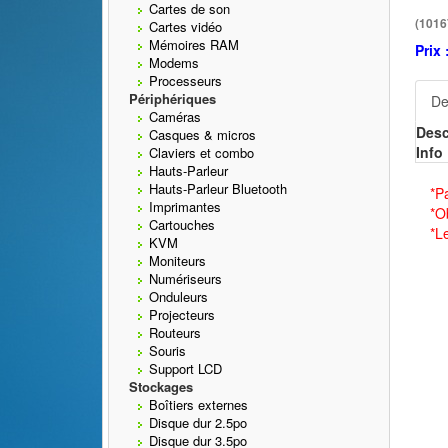
Cartes de son
(1016
Cartes vidéo
Mémoires RAM
Prix 
Modems
Processeurs
Périphériques
De
Caméras
Desc
Casques & micros
Info 
Claviers et combo
Hauts-Parleur
Hauts-Parleur Bluetooth
*P
Imprimantes
*O
Cartouches
*L
KVM
Moniteurs
Numériseurs
Onduleurs
Projecteurs
Routeurs
Souris
Support LCD
Stockages
Boîtiers externes
Disque dur 2.5po
Disque dur 3.5po